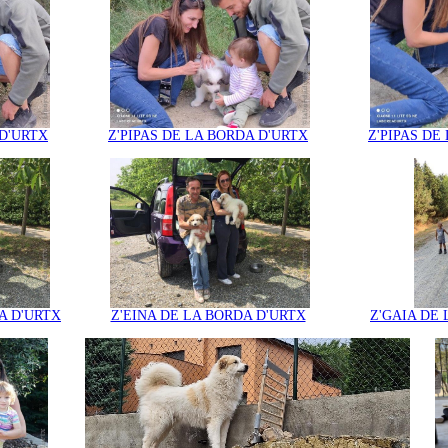
 D'URTX
Z'PIPAS DE LA BORDA D'URTX
Z'PIPAS DE
A D'URTX
Z'EINA DE LA BORDA D'URTX
Z'GAIA DE