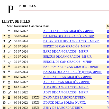
P
EDIGREES
LLISTA DE FILLS
Sexe
Naixament
Cadellada
Nom
M
1
01-11-2022
ARBELLA DE CAN GRACIÓS - MPRIP.
B
2
30-07-2024
BALMETA DE CAN GRACIÓS - MPRIP.
B
3
30-07-2024
BALANDRAU DE CAN GRACIÓS - MPRIP.
B
4
30-07-2024
BEIXEC DE CAN GRACIÓS -MPRIP.
B
5
30-07-2024
BARZ DE CAN GRACIÓS - MPRIP.
B
6
30-07-2024
BERGUS DE CAN GRACIÓS- MPRIP.
B
7
30-07-2024
BEDOLL DE CAN GRACIÓS - MPRIP.
B
8
30-07-2024
BARDAMINA DE CAN GRACIÓS - MPRIP.
B
9
30-07-2024
BASSETA DE CAN GRACIÓS (Freya)- MPRIP.
B
10
01-11-2022
AULETA DE CAN GRACIÓS - MPRIP.
B
11
01-11-2022
ARETA DE CAN GRACIÓS - MPRIP.
B
12
01-11-2022
ALBA DE CAN GRACIÓS - MPRIP.
B
13
01-11-2022
ADET DE CAN GRACIÓS - MPRIP.
B
14
09-04-2022
155Z6
Z'KUMA DE LA BORDA D'URTX.
Y
15
09-04-2022
155Z6
Z'DUCK DE LA BORDA D'URTX.
Y
16
09-04-2022
155Z6
Z'SKY DE LA BORDA D'URTX.
Y