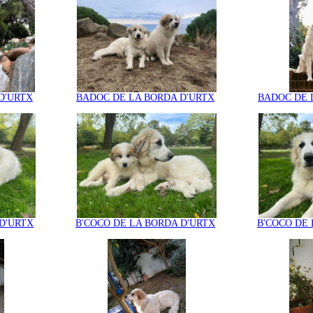
D'URTX
BADOC DE LA BORDA D'URTX
BADOC DE 
D'URTX
B'COCO DE LA BORDA D'URTX
B'COCO DE 