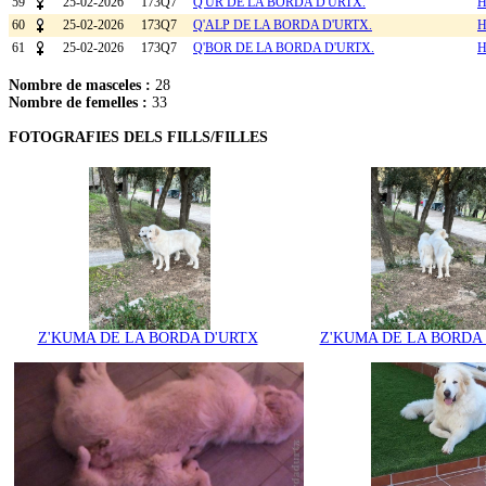
59
25-02-2026
173Q7
Q'UR DE LA BORDA D'URTX.
H
60
25-02-2026
173Q7
Q'ALP DE LA BORDA D'URTX.
H
61
25-02-2026
173Q7
Q'BOR DE LA BORDA D'URTX.
H
Nombre de masceles :
28
Nombre de femelles :
33
FOTOGRAFIES DELS FILLS/FILLES
Z'KUMA DE LA BORDA D'URTX
Z'KUMA DE LA BORDA