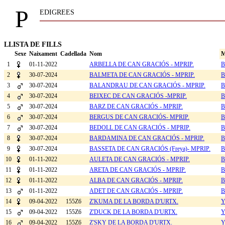
P
EDIGREES
LLISTA DE FILLS
Sexe
Naixament
Cadellada
Nom
M
1
01-11-2022
ARBELLA DE CAN GRACIÓS - MPRIP.
B
2
30-07-2024
BALMETA DE CAN GRACIÓS - MPRIP.
B
3
30-07-2024
BALANDRAU DE CAN GRACIÓS - MPRIP.
B
4
30-07-2024
BEIXEC DE CAN GRACIÓS -MPRIP.
B
5
30-07-2024
BARZ DE CAN GRACIÓS - MPRIP.
B
6
30-07-2024
BERGUS DE CAN GRACIÓS- MPRIP.
B
7
30-07-2024
BEDOLL DE CAN GRACIÓS - MPRIP.
B
8
30-07-2024
BARDAMINA DE CAN GRACIÓS - MPRIP.
B
9
30-07-2024
BASSETA DE CAN GRACIÓS (Freya)- MPRIP.
B
10
01-11-2022
AULETA DE CAN GRACIÓS - MPRIP.
B
11
01-11-2022
ARETA DE CAN GRACIÓS - MPRIP.
B
12
01-11-2022
ALBA DE CAN GRACIÓS - MPRIP.
B
13
01-11-2022
ADET DE CAN GRACIÓS - MPRIP.
B
14
09-04-2022
155Z6
Z'KUMA DE LA BORDA D'URTX.
Y
15
09-04-2022
155Z6
Z'DUCK DE LA BORDA D'URTX.
Y
16
09-04-2022
155Z6
Z'SKY DE LA BORDA D'URTX.
Y