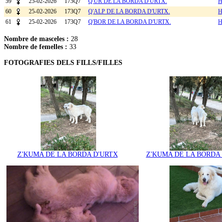
59
25-02-2026
173Q7
Q'UR DE LA BORDA D'URTX.
H
60
25-02-2026
173Q7
Q'ALP DE LA BORDA D'URTX.
H
61
25-02-2026
173Q7
Q'BOR DE LA BORDA D'URTX.
H
Nombre de masceles :
28
Nombre de femelles :
33
FOTOGRAFIES DELS FILLS/FILLES
Z'KUMA DE LA BORDA D'URTX
Z'KUMA DE LA BORDA