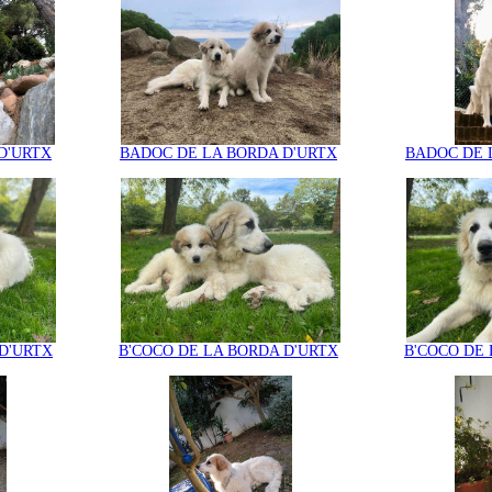
D'URTX
BADOC DE LA BORDA D'URTX
BADOC DE 
D'URTX
B'COCO DE LA BORDA D'URTX
B'COCO DE 