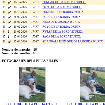
38
18-12-2025
172P7
PUNCAK DE LA BORDA D'URTX .
39
18-12-2025
172P7
POYO DE LA BORDA D'URTX .
40
18-12-2025
172P7
PUMARI DE LA BORDA D'URTX .
41
26-02-2026
174R7
RODÓ DE LA BORDA D'URTX.
42
26-02-2026
174R7
RIMO DE LA BORDA D'URTX.
43
26-02-2026
174R7
ROYO DE LA BORDA D'URTX.
44
26-02-2026
174R7
R'YRSA DE LA BORDA D'URTX.
45
15-04-2026
175S7
SAGA DE LA BORDA D'URTX.
46
15-04-2026
175S7
S'GANDALF ELEN DÛR DE LA BORDA D'URTX.
Nombre de masceles :
28
Nombre de femelles :
18
FOTOGRAFIES DELS FILLS/FILLES
D'ASTORG DE LA BORDA D'URTX
D'ASTORG DE LA BORD