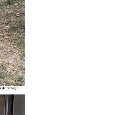
 de protegir. .