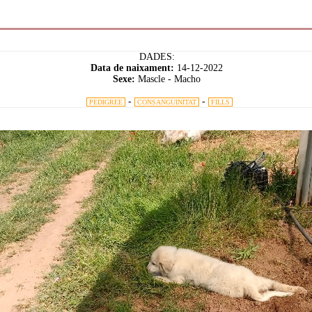
DADES:
Data de naixament:
14-12-2022
Sexe:
Mascle - Macho
-
-
PEDIGREE
CONSANGUINITAT
FILLS