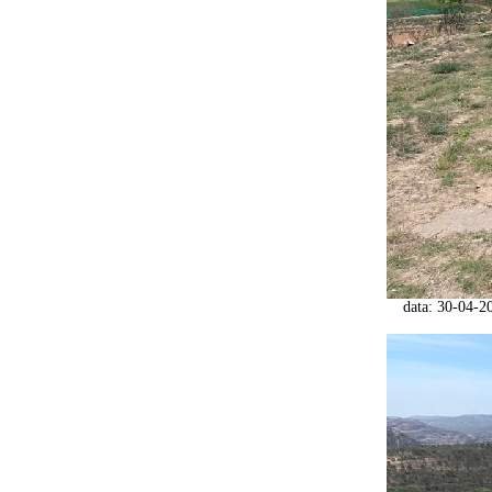
data: 30-04-20