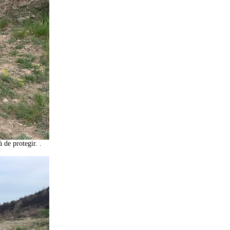
 de protegir. .