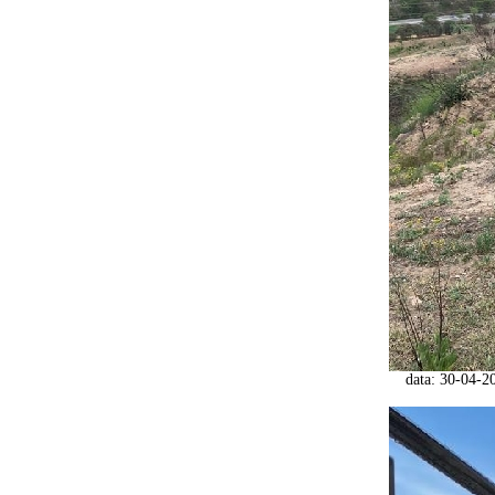
data: 30-04-20