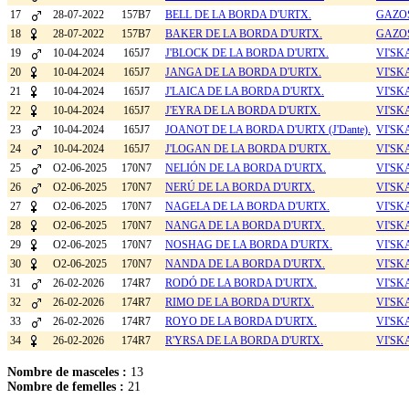
17
28-07-2022
157B7
BELL DE LA BORDA D'URTX.
GAZOS
18
28-07-2022
157B7
BAKER DE LA BORDA D'URTX.
GAZOS
19
10-04-2024
165J7
J'BLOCK DE LA BORDA D'URTX.
VI'SK
20
10-04-2024
165J7
JANGA DE LA BORDA D'URTX.
VI'SK
21
10-04-2024
165J7
J'LAICA DE LA BORDA D'URTX.
VI'SK
22
10-04-2024
165J7
J'EYRA DE LA BORDA D'URTX.
VI'SK
23
10-04-2024
165J7
JOANOT DE LA BORDA D'URTX (J'Dante).
VI'SK
24
10-04-2024
165J7
J'LOGAN DE LA BORDA D'URTX.
VI'SK
25
O2-06-2025
170N7
NELIÓN DE LA BORDA D'URTX.
VI'SK
26
O2-06-2025
170N7
NERÚ DE LA BORDA D'URTX.
VI'SK
27
O2-06-2025
170N7
NAGELA DE LA BORDA D'URTX.
VI'SK
28
O2-06-2025
170N7
NANGA DE LA BORDA D'URTX.
VI'SK
29
O2-06-2025
170N7
NOSHAG DE LA BORDA D'URTX.
VI'SK
30
O2-06-2025
170N7
NANDA DE LA BORDA D'URTX.
VI'SK
31
26-02-2026
174R7
RODÓ DE LA BORDA D'URTX.
VI'SK
32
26-02-2026
174R7
RIMO DE LA BORDA D'URTX.
VI'SK
33
26-02-2026
174R7
ROYO DE LA BORDA D'URTX.
VI'SK
34
26-02-2026
174R7
R'YRSA DE LA BORDA D'URTX.
VI'SK
Nombre de masceles :
13
Nombre de femelles :
21