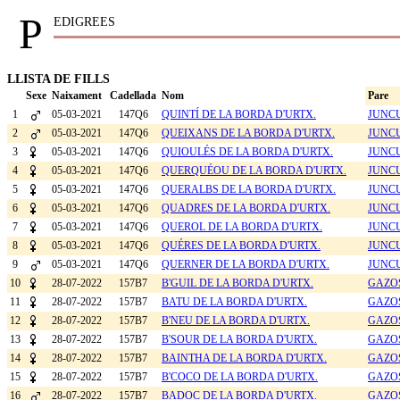
P
EDIGREES
LLISTA DE FILLS
Sexe
Naixament
Cadellada
Nom
Pare
1
05-03-2021
147Q6
QUINTÍ DE LA BORDA D'URTX.
JUNCU
2
05-03-2021
147Q6
QUEIXANS DE LA BORDA D'URTX.
JUNCU
3
05-03-2021
147Q6
QUIOULÉS DE LA BORDA D'URTX.
JUNCU
4
05-03-2021
147Q6
QUERQUÉOU DE LA BORDA D'URTX.
JUNCU
5
05-03-2021
147Q6
QUERALBS DE LA BORDA D'URTX.
JUNCU
6
05-03-2021
147Q6
QUADRES DE LA BORDA D'URTX.
JUNCU
7
05-03-2021
147Q6
QUEROL DE LA BORDA D'URTX.
JUNCU
8
05-03-2021
147Q6
QUÉRES DE LA BORDA D'URTX.
JUNCU
9
05-03-2021
147Q6
QUERNER DE LA BORDA D'URTX.
JUNCU
10
28-07-2022
157B7
B'GUIL DE LA BORDA D'URTX.
GAZOS
11
28-07-2022
157B7
BATU DE LA BORDA D'URTX.
GAZOS
12
28-07-2022
157B7
B'NEU DE LA BORDA D'URTX.
GAZOS
13
28-07-2022
157B7
B'SOUR DE LA BORDA D'URTX.
GAZOS
14
28-07-2022
157B7
BAINTHA DE LA BORDA D'URTX.
GAZOS
15
28-07-2022
157B7
B'COCO DE LA BORDA D'URTX.
GAZOS
16
28-07-2022
157B7
BADOC DE LA BORDA D'URTX.
GAZOS