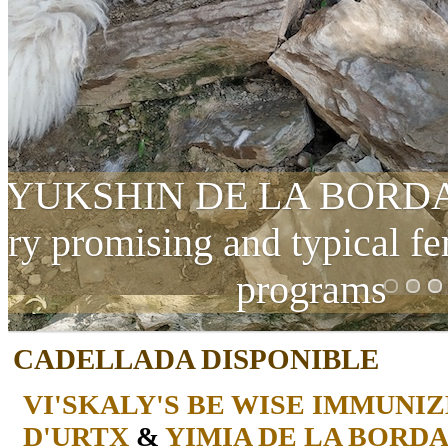
JUSQUIAM DE
It is a beautiful and typ
p
CADELLADA DISPONIBLE
VI'SKALY'S BE WISE IMMUNIZ
D'URTX
&
YIMIA DE LA BORDA