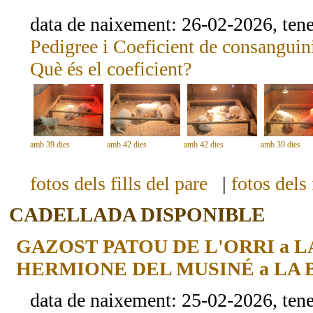
data de naixement: 26-02-2026, ten
Pedigree i Coeficient de consanguini
Què és el coeficient?
amb 39 dies
amb 42 dies
amb 42 dies
amb 39 dies
fotos dels fills del pare
|
fotos dels
CADELLADA DISPONIBLE
GAZOST PATOU DE L'ORRI a 
HERMIONE DEL MUSINÉ a LA 
data de naixement: 25-02-2026, ten