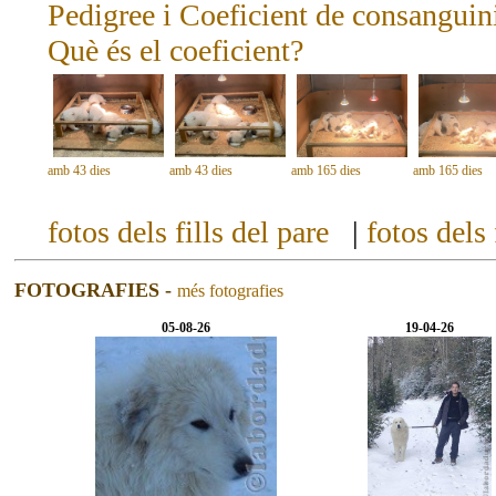
Pedigree i Coeficient de consanguini
Què és el coeficient?
amb 43 dies
amb 43 dies
amb 165 dies
amb 165 dies
fotos dels fills del pare
|
fotos dels
FOTOGRAFIES -
més fotografies
05-08-26
19-04-26