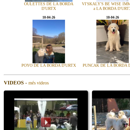
OULETTES DE LA BORDA
VI'SKALY'S BE WISE IM
D'URTX
a LA BORDA D'URT
10-04-26
10-04-26
POYO DE LA BORDA D'URTX
PUNCAK DE LA BORDA 
VIDEOS -
més videos