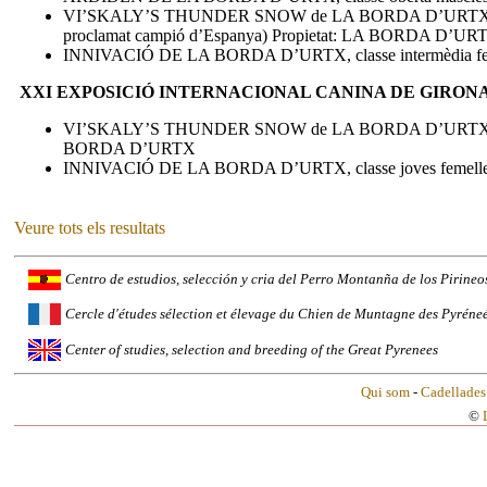
VI’SKALY’S THUNDER SNOW de LA BORDA D’URTX, classe ob
proclamat campió d’Espanya) Propietat: LA BORDA D’UR
INNIVACIÓ DE LA BORDA D’URTX, classe intermèdia feme
XXI EXPOSICIÓ INTERNACIONAL CANINA DE GIRONA 18-
VI’SKALY’S THUNDER SNOW de LA BORDA D’URTX, classe
BORDA D’URTX
INNIVACIÓ DE LA BORDA D’URTX, classe joves femelles
Veure tots els resultats
Centro de estudios, selección y cria del Perro Montanña de los Pirineo
Cercle d'études sélection et élevage du Chien de Muntagne des Pyréneé
Center of studies, selection and breeding of the Great Pyrenees
Qui som
-
Cadellades
©