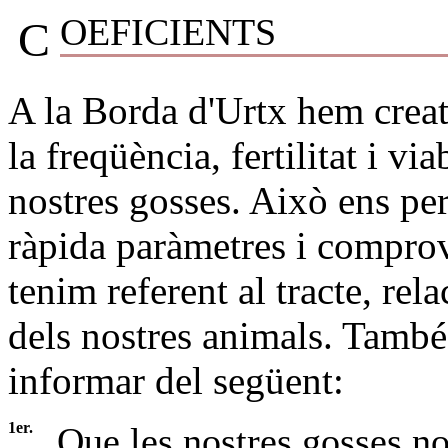
OEFICIENTS
C
A la Borda d'Urtx hem creat 
la freqüència, fertilitat i via
nostres gosses. Això ens pe
ràpida paràmetres i comprova
tenim referent al tracte, re
dels nostres animals. Tamb
informar del següent:
1er.
Que les nostres gosses n