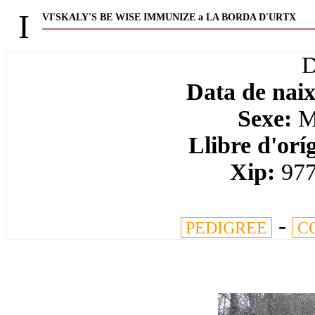
I
VI'SKALY'S BE WISE IMMUNIZE a LA BORDA D'URTX
Data de nai
Sexe:
Ma
Llibre d'orí
Xip:
97
-
PEDIGREE
C