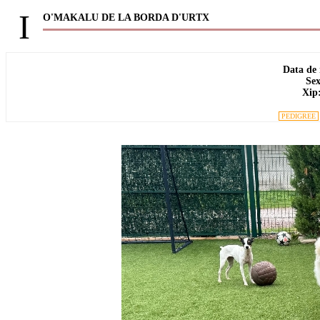
I
O'MAKALU DE LA BORDA D'URTX
Data de
Sex
Xip
PEDIGREE