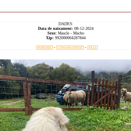
DADES:
Data de naixament:
08-12-2024
Sexe:
Mascle - Macho
Xip:
992000004287844
-
-
PEDIGREE
CONSANGUINITAT
FILLS