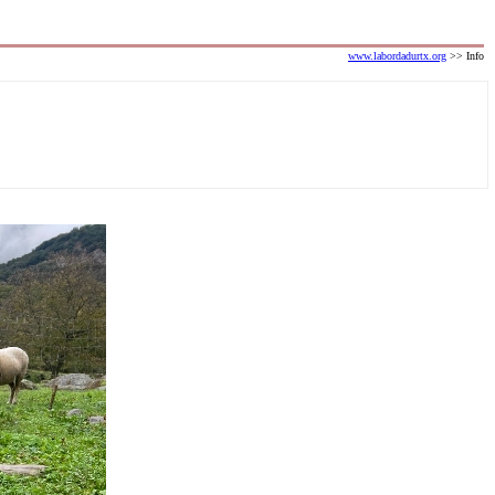
www.labordadurtx.org
>> Info