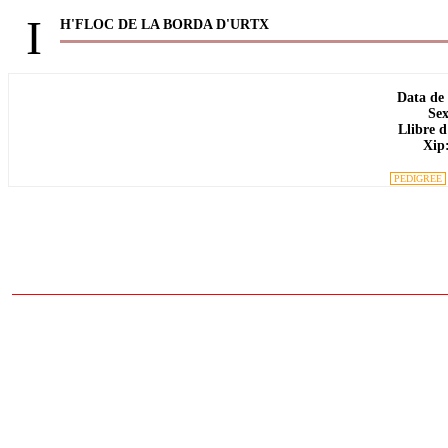
I
H'FLOC DE LA BORDA D'URTX
Data de
Sex
Llibre d
Xip
PEDIGREE