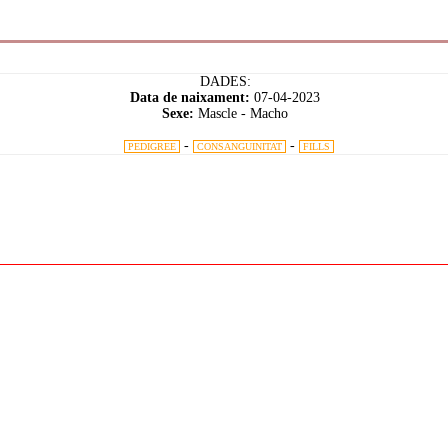
DADES:
Data de naixament:
07-04-2023
Sexe:
Mascle - Macho
-
-
PEDIGREE
CONSANGUINITAT
FILLS