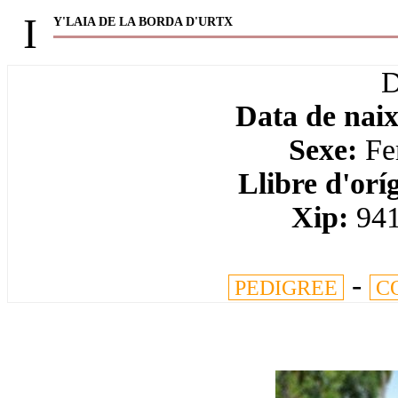
I
Y'LAIA DE LA BORDA D'URTX
Data de nai
Sexe:
Fe
Llibre d'orí
Xip:
94
-
PEDIGREE
C