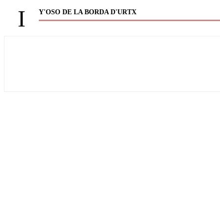
I
Y'OSO DE LA BORDA D'URTX