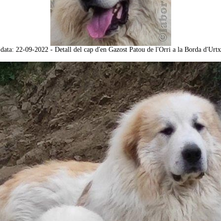
data: 22-09-2022 - Detall del cap d'en Gazost Patou de l'Orri a la Borda d'Urtx