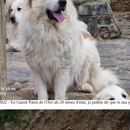
2022 - En Gazost Patou de l'Orri als 20 mesos d'edat, ja podem dir que és una 