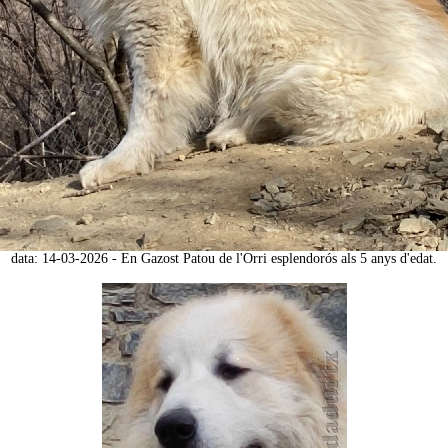
data: 14-03-2026 - En Gazost Patou de l'Orri esplendorós als 5 anys d'edat.