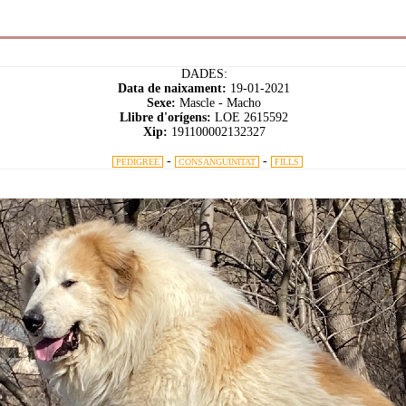
DADES:
Data de naixament:
19-01-2021
Sexe:
Mascle - Macho
Llibre d'orígens:
LOE 2615592
Xip:
191100002132327
-
-
PEDIGREE
CONSANGUINITAT
FILLS