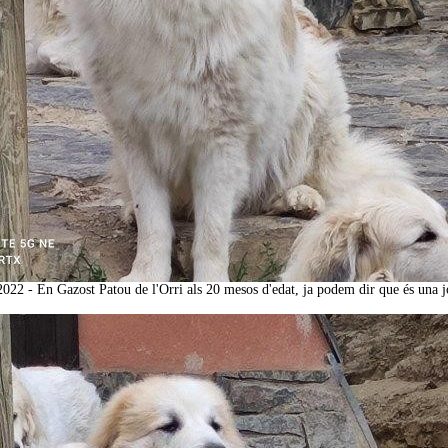
2022 - En Gazost Patou de l'Orri als 20 mesos d'edat, ja podem dir que és una 