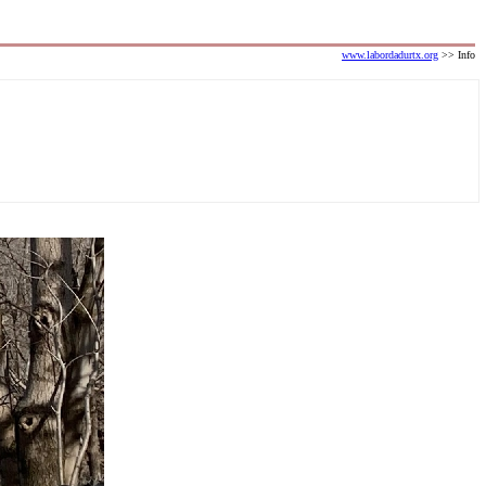
www.labordadurtx.org
>> Info