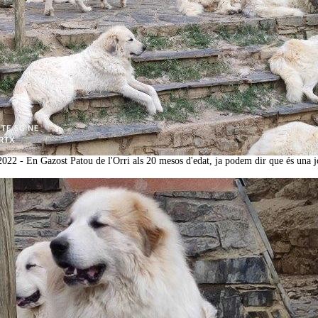
2022 - En Gazost Patou de l'Orri als 20 mesos d'edat, ja podem dir que és una 