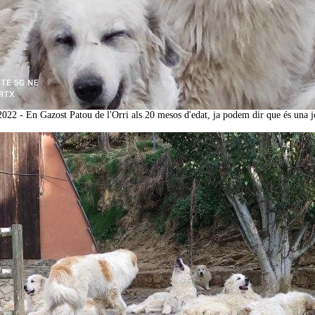
2022 - En Gazost Patou de l'Orri als 20 mesos d'edat, ja podem dir que és una 