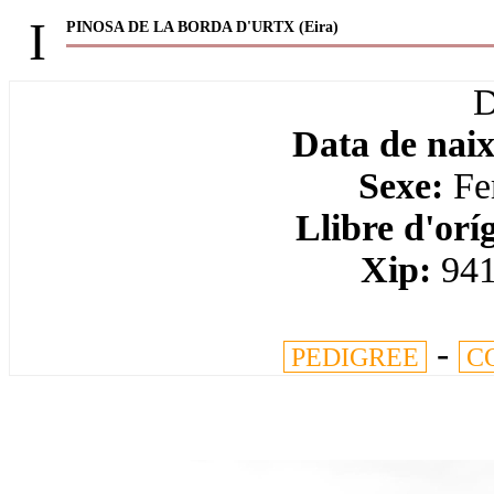
I
PINOSA DE LA BORDA D'URTX (Eira)
Data de nai
Sexe:
Fe
Llibre d'orí
Xip:
94
-
PEDIGREE
C