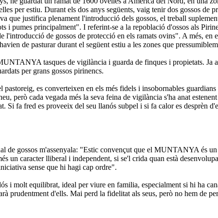
anys, he guardat un ramat de 1600 ovelles a Amèrica del Nord, en una zo
elles per estiu. Durant els dos anys següents, vaig tenir dos gossos de p
iva que justifica plenament l'introducció dels gossos, el treball supleme
ts i pumes principalment". I referint-se a la repoblació d'ossos als Pi
de l'introducció de gossos de protecció en els ramats ovins". A més, en
en de pasturar durant el següent estiu a les zones que pressumiblemen
al MUNTANYA tasques de vigilància i guarda de finques i propietats. Ja 
uardats per grans gossos pirinencs.
pastoreig, es converteixen en els més fidels i insobornables guardians d
rineu, però cada vegada més la seva feina de vigilància s'ha anat estenen
 fa fred es proveeix del seu llanós subpel i si fa calor es desprèn d'ell.
ssional de gossos m'assenyala: "Estic convençut que el MUNTANYA és un d
més un caracter lliberal i independent, si se'l crida quan està desenvolu
'iniciativa sense que hi hagi cap ordre".
i molt equilibrat, ideal per viure en familia, especialment si hi ha canall
tarà prudentment d'ells. Mai perd la fidelitat als seus, però no hem de pe