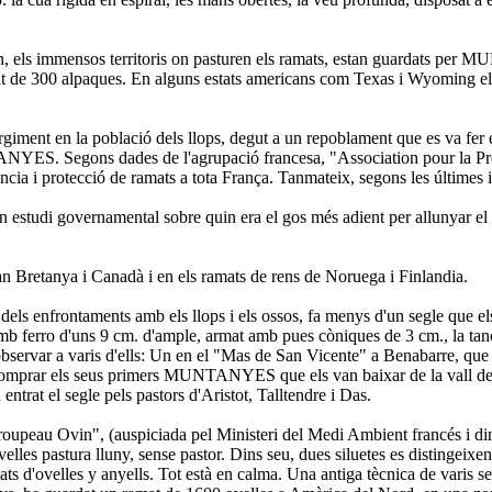
làn, els immensos territoris on pasturen els ramats, estan guardats per 
de 300 alpaques. En alguns estats americans com Texas i Wyoming e
giment en la població dels llops, degut a un repoblament que es va fer en
NTANYES. Segons dades de l'agrupació francesa, "Association pour la 
cia i protecció de ramats a tota França. Tanmateix, segons les últime
estudi governamental sobre quin era el gos més adient per allunyar el os
n Bretanya i Canadà i en els ramats de rens de Noruega i Finlandia.
 dels enfrontaments amb els llops i els ossos, fa menys d'un segle que els
amb ferro d'uns 9 cm. d'ample, armat amb pues còniques de 3 cm., la tan
bservar a varis d'ells: Un en el "Mas de San Vicente" a Benabarre, que 
comprar els seus primers MUNTANYES que els van baixar de la vall de Gist
trat el segle pels pastors d'Aristot, Talltendre i Das.
oupeau Ovin", (auspiciada pel Ministeri del Medi Ambient francés i din
les pastura lluny, sense pastor. Dins seu, dues siluetes es distingeixen
ts d'ovelles y anyells. Tot està en calma. Una antiga tècnica de varis se