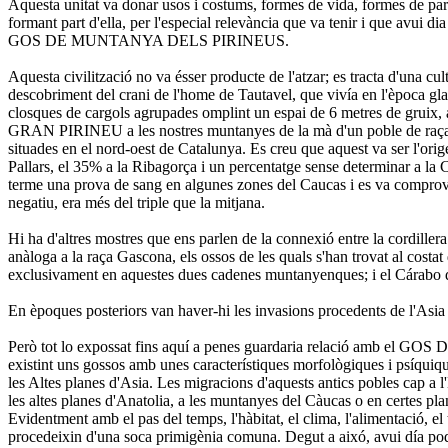
Aquesta unitat va donar usos i costums, formes de vida, formes de parlar
formant part d'ella, per l'especial relevància que va tenir i que avui 
GOS DE MUNTANYA DELS PIRINEUS.
Aquesta civilització no va ésser producte de l'atzar; es tracta d'una c
descobriment del crani de l'home de Tautavel, que vivía en l'època gla
closques de cargols agrupades omplint un espai de 6 metres de gruix, 
GRAN PIRINEU a les nostres muntanyes de la mà d'un poble de raça cau
situades en el nord-oest de Catalunya. Es creu que aquest va ser l'orig
Pallars, el 35% a la Ribagorça i un percentatge sense determinar a la C
terme una prova de sang en algunes zones del Caucas i es va comprovar
negatiu, era més del triple que la mitjana.
Hi ha d'altres mostres que ens parlen de la connexió entre la cordiller
anàloga a la raça Gascona, els ossos de les quals s'han trovat al costa
exclusivament en aquestes dues cadenes muntanyenques; i el Cárabo de
En èpoques posteriors van haver-hi les invasions procedents de l'Asia i
Però tot lo expossat fins aquí a penes guardaria relació amb el GOS
existint uns gossos amb unes característiques morfològiques i psíquiqu
les Altes planes d'Asia. Les migracions d'aquests antics pobles cap a l
les altes planes d'Anatolia, a les muntanyes del Càucas o en certes pla
Evidentment amb el pas del temps, l'hàbitat, el clima, l'alimentació, el t
procedeixin d'una soca primigènia comuna. Degut a aixó, avui día pod