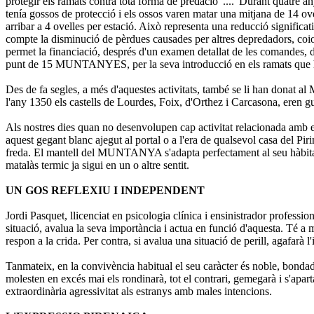
protegir els ramats contra tota forma de predació"...."Durant quatre 
tenía gossos de protecció i els ossos varen matar una mitjana de 14 ov
arribar a 4 ovelles per estació. Això representa una reducció significat
compte la disminució de pèrdues causades per altres depredadors, coio
permet la financiació, després d'un examen detallat de les comandes, 
punt de 15 MUNTANYES, per la seva introducció en els ramats que havi
Des de fa segles, a més d'aquestes activitats, també se li han donat 
l'any 1350 els castells de Lourdes, Foix, d'Orthez i Carcasona, eren g
Als nostres dies quan no desenvolupen cap activitat relacionada amb el 
aquest gegant blanc ajegut al portal o a l'era de qualsevol casa del Pi
freda. El mantell del MUNTANYA s'adapta perfectament al seu hàbitat. Si
matalàs termic ja sigui en un o altre sentit.
UN GOS REFLEXIU I INDEPENDENT
Jordi Pasquet, llicenciat en psicologia clínica i ensinistrador profe
situació, avalua la seva importància i actua en funció d'aquesta. Té a 
respon a la crida. Per contra, si avalua una situació de perill, agafarà l
Tanmateix, en la convivència habitual el seu caràcter és noble, bondadós 
molesten en excés mai els rondinarà, tot el contrari, gemegarà i s'apar
extraordinària agressivitat als estranys amb males intencions.