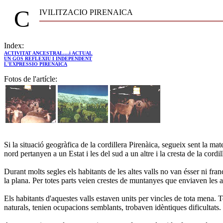
C
IVILITZACIO PIRENAICA
Index:
ACTIVITAT ANCESTRAL....i ACTUAL
UN GOS REFLEXIU I INDEPENDENT
L'EXPRESSIO PIRENAICA
Fotos de l'artícle:
Si la situació geogràfica de la cordillera Pirenàica, segueix sent la ma
nord pertanyen a un Estat i les del sud a un altre i la cresta de la cordi
Durant molts segles els habitants de les altes valls no van ésser ni f
la plana. Per totes parts veien crestes de muntanyes que enviaven les aig
Els habitants d'aquestes valls estaven units per vincles de tota mena. 
naturals, tenien ocupacions semblants, trobaven idèntiques dificultats. 