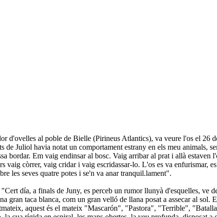
d'ovelles al poble de Bielle (Pirineus Atlantics), va veure l'os el 26 de
de Juliol havia notat un comportament estrany en els meu animals, semp
a bordar. Em vaig endinsar al bosc. Vaig arribar al prat i allà estaven l'
rs vaig còrrer, vaig cridar i vaig escridassar-lo. L'os es va enfurismar, e
re les seves quatre potes i se'n va anar tranquil.lament".
: "Cert día, a finals de Juny, es perceb un rumor llunyà d'esquelles, ve 
una gran taca blanca, com un gran velló de llana posat a assecar al sol. E
mateix, aquest és el mateix "Mascarón", "Pastora", "Terrible", "Batalla"
ó. la cua rígida en espiral, les mans obertes, la veu profunda, disposat a e