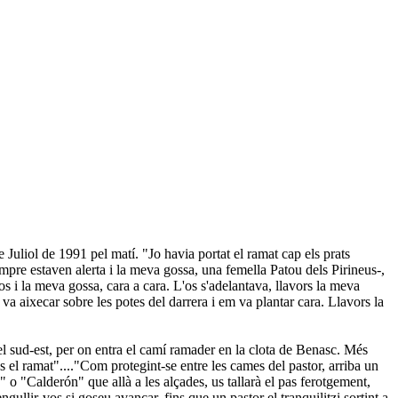
 Juliol de 1991 pel matí. "Jo havia portat el ramat cap els prats
re estaven alerta i la meva gossa, una femella Patou dels Pirineus-,
os i la meva gossa, cara a cara. L'os s'adelantava, llavors la meva
s va aixecar sobre les potes del darrera i em va plantar cara. Llavors la
del sud-est, per on entra el camí ramader en la clota de Benasc. Més
s el ramat"...."Com protegint-se entre les cames del pastor, arriba un
 o "Calderón" que allà a les alçades, us tallarà el pas ferotgement,
ngullir-vos si goseu avançar, fins que un pastor el tranquilitzi sortint a