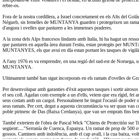
rebre-os.
Fora de la nostra cordillera, a Israel concretament en els Alts del Go
Négueb, sis femelles de MUNTANYA guarden i protegeixen un ramat 
d'angora i ovelles que pasturen a les immenses praderes.
A la zona dels Alps francesos lindants amb Italia, hi ha hagut un ressor
que pasturen en aquella àrea durant l'estiu, estan protegits per MU
MUNTANYES, els que avui en día estan portant les tasques de vigilàn
A l'any 1976 es va emprendre, en una regió del sud-est de Noruega, un 
MUNTANYA.
Ultimament també han sigut incorporats en els ramats d'ovelles de Gra
Per desenvolupar amb garanties d'èxit aquestes tasques i sortir airosos
el seu coll. Agafan com exemple a un d'ells, veiem que era rígid, fet 
seus costats amb un cargol. Personalment he tingut l'ocasió de poder o
seus ramats. Per cert, degut a aquesta circumstància va ser quan van 
poble pirinenc de Das (Baixa Cerdanya), que van ser emprats fins ben en
També extreiem de l'obra de Pascal Wick "Chiens de Protectión sur Tr
següent:...."Serranía de Cuenca, Espanya. Un ramat de prop de 500 ovel
gossos. Caminen amb indolència, amb el cap avall, i la cua baixa, volta