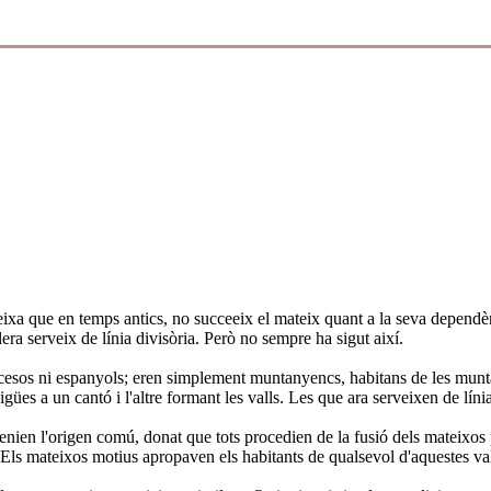
teixa que en temps antics, no succeeix el mateix quant a la seva dependènc
llera serveix de línia divisòria. Però no sempre ha sigut així.
rancesos ni espanyols; eren simplement muntanyencs, habitans de les munta
ües a un cantó i l'altre formant les valls. Les que ara serveixen de línia 
Tenien l'origen comú, donat que tots procedien de la fusió dels mateixos
Els mateixos motius apropaven els habitants de qualsevol d'aquestes valls 