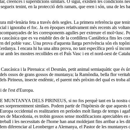
, creences i supersticions similars. O sigui, existien les condicions nec
dia segueix tenint, en la protecció dels ramats, que eren i són, una de le
ultura mil×lenària feta a través dels segles. La primera referència que t
cial i ignoraba el foc. Ja en èpoques relativament més recents als volta
acompanyades de les corresponents agulles per extreure el mol×lusc. Però
càsica que es va establir des de la cordillera Cantàbrica fins les com
en del poble vasc. Una prova d'aquesta llarga pervivència són els topòni
erdanya. I encara hi ha una altra prova, no tant específica però sí incon
 amb les mostres recollides en el País Vasc i en el nord-oest de Catal
a Caucàsica i la Pirenaica: el Desmàn, petit animal semiaquàtic que és ú
t dels ossos de grans gossos de muntanya; la Ramòndia, bella flor veritab
ls Pirineus, insecte endèmic, el parent més pròxim del qual es troba a
 de l'est d'Europa.
 DE MUNTANYA DELS PIRINEUS, si no fos perquè tant en la nostra cordi
es sorprenentment similars. Podem partir de l'hipòtesis de que aquests 
'Europa occidental es realitzarien en períodes molt llargs de temps i aga
nes de Macedonia, es trobin gossos sense modificacions apreciables en el
reball i les necessitats de l'home han anat moldejant fins arribar a les dif
em diferenciar al Leonberger a Alemanya, el Pastor de les muntanyes de