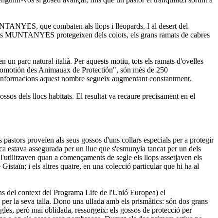
MUNTANYES, que combaten als llops i lleopards. I al desert del
ls MUNTANYES protegeixen dels coiots, els grans ramats de cabres
 un parc natural italià. Per aquests motiu, tots els ramats d'ovelles
Promotión des Animauax de Protectión", són més de 250
s informacions aquest nombre segueix augmentant constantment.
sos dels llocs habitats. El resultat va recaure precisament en el
 pastors proveíen als seus gossos d'uns collars especials per a protegir
ca estava assegurada per un lluc que s'esmunyia tancat per un dels
l'utilitzaven quan a començaments de segle els llops assetjaven els
aïn; i els altres quatre, en una colecció particular que hi ha al
s del context del Programa Life de l'Unió Europea) el
 per la seva talla. Dono una ullada amb els prismàtics: són dos grans
gles, però mai oblidada, ressorgeix: els gossos de protecció per