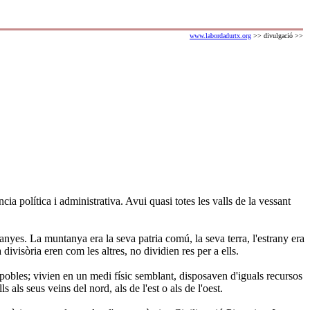
www.labordadurtx.org
>> divulgació >>
ia política i administrativa. Avui quasi totes les valls de la vessant
nyes. La muntanya era la seva patria comú, la seva terra, l'estrany era
divisòria eren com les altres, no dividien res per a ells.
 pobles; vivien en un medi físic semblant, disposaven d'iguals recursos
als seus veins del nord, als de l'est o als de l'oest.