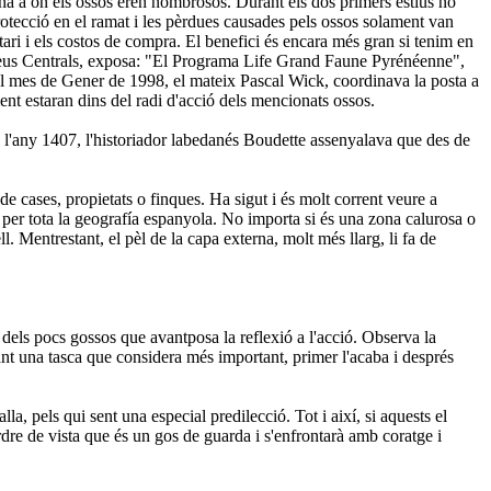
na a on els ossos eren nombrosos. Durant els dos primers estius no
rotecció en el ramat i les pèrdues causades pels ossos solament van
ntari i els costos de compra. El benefici és encara més gran si tenim en
rineus Centrals, exposa: "El Programa Life Grand Faune Pyrénéenne",
 el mes de Gener de 1998, el mateix Pascal Wick, coordinava la posta a
t estaran dins del radi d'acció dels mencionats ossos.
a l'any 1407, l'historiador labedanés Boudette assenyalava que des de
e cases, propietats o finques. Ha sigut i és molt corrent veure a
t per tota la geografía espanyola. No importa si és una zona calurosa o
 Mentrestant, el pèl de la capa externa, molt més llarg, li fa de
els pocs gossos que avantposa la reflexió a l'acció. Observa la
pant una tasca que considera més important, primer l'acaba i després
a, pels qui sent una especial predilecció. Tot i així, si aquests el
rdre de vista que és un gos de guarda i s'enfrontarà amb coratge i