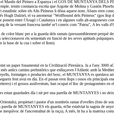
gal, el Mastín del Pirineo a Espanya i el GOS DE MUNTANYA DELS PIRIN
exemple, tenim constancia escrita que Argotte de Molina y Gastón Phoe
ri estadístic sobre els Alts Pirineus li dóna aquest nom. Abans eren co
nglés Hugh Dalziel, el va anomenar "Wolfhound dels Pirineus" (gos llop 
 ponent entre l'Aragó i Catalunya i en algunes valls alt-aragoneses com
arg de la vessant francesa també se'l coneix com "Patou", A les valls d'
 color blanc per a la guarda dels ramats (pressumiblement perquè destaq
 seleccionaven els sementals en funció de les seves aptituds psíquiques,
n la base de la cua i sobre el llom).
n paper fonamental en la Civilització Pirenàica. Ja a l'any 3000 aC, qu
els més antics camins prehistòrics que enllaçaven l'Atlàntic amb la Medi
 d'anyells, formatges o productes del bosc, el MUNTANYA es quedava amb
egueix fent avui en día. En el passat eren llops i ossos els principals e
riteres) i el gossos assilvestrats, han ocupat el lloc de protagonistes en el
elles estan guardades día i nit per una parella de MUNTANYES i no dei
ientals), propietari i pastor d'un nombrós ramat d'ovelles (foto de sota)
na parella de MUNTANYES els guarda, m'he estalviat la sagnia de anyells 
gne inequívoc de l'ancestralitat de la raça), A més, hi ha a la mateixa co