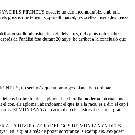
UNTANYA DELS PIRINEUS poseeix un cap incomparable, amb una
els gossos que tenen l'stop molt marcat, les orelles insertades massa
 aquesta lluminositat del cel, dels llacs, dels prats o dels cims
rés de l'anàlisi feta durant 20 anys, ha arribat a la conclusió que
PIRINEUS, no serà més que un gran gos blanc, ben ordinari.
s del cos i sobre tot dels aploms. La cinofilia moderna internacional
 cos, els aploms i abandonant el que fa a la raça, es a dir: el cap i
els aploms. El MUNTANYA ha arribat en els nostres dies a una gran
TAFORMA PER A LA DIVULGACIO DEL GOS DE MUNTANYA DELS
), en la qual a més de poder admirar bells exemplars, s'exposen