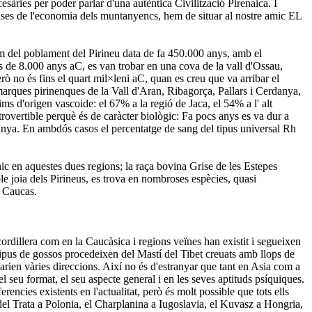
esàries per poder parlar d'una autèntica Civilització Pirenaica. I
s bases de l'economia dels muntanyencs, hem de situar al nostre amic EL
enim del poblament del Pirineu data de fa 450.000 anys, amb el
ns de 8.000 anys aC, es van trobar en una cova de la vall d'Ossau,
 no és fins el quart mil×leni aC, quan es creu que va arribar el
arques pirinenques de la Vall d'Aran, Ribagorça, Pallars i Cerdanya,
ms d'origen vascoide: el 67% a la regió de Jaca, el 54% a l' alt
trovertible perquè és de caràcter biològic: Fa pocs anys es va dur a
unya. En ambdós casos el percentatge de sang del tipus universal Rh
nic en aquestes dues regions; la raça bovina Grise de les Estepes
le joia dels Pirineus, es trova en nombroses espècies, quasi
l Caucas.
llera com en la Caucàsica i regions veïnes han existit i segueixen
tipus de gossos procedeixen del Mastí del Tibet creuats amb llops de
farien vàries direccions. Així no és d'estranyar que tant en Asia com a
 seu format, el seu aspecte general i en les seves aptituds psíquiques.
erencies existents en l'actualitat, però és molt possible que tots ells
l Trata a Polonia, el Charplanina a Iugoslavia, el Kuvasz a Hongria,