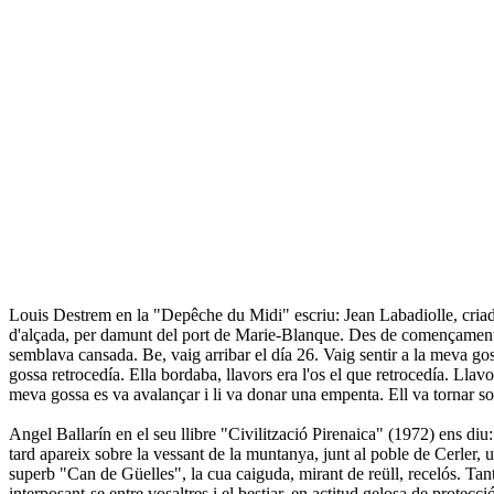
Louis Destrem en la "Depêche du Midi" escriu: Jean Labadiolle, criador 
d'alçada, per damunt del port de Marie-Blanque. Des de començaments 
semblava cansada. Be, vaig arribar el día 26. Vaig sentir a la meva goss
gossa retrocedía. Ella bordaba, llavors era l'os el que retrocedía. Llavo
meva gossa es va avalançar i li va donar una empenta. Ell va tornar sob
Angel Ballarín en el seu llibre "Civilització Pirenaica" (1972) ens diu
tard apareix sobre la vessant de la muntanya, junt al poble de Cerler, 
superb "Can de Güelles", la cua caiguda, mirant de reüll, recelós. Tant
interposant-se entre vosaltres i el bestiar, en actitud gelosa de protecci