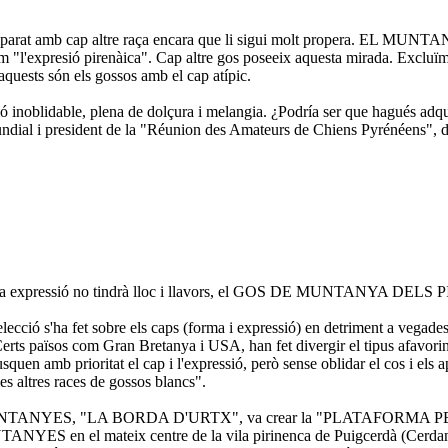
omparat amb cap altre raça encara que li sigui molt propera. EL M
m "l'expresió pirenàica". Cap altre gos poseeix aquesta mirada. Excluïm 
: aquests són els gossos amb el cap atípic.
noblidable, plena de dolçura i melangia. ¿Podría ser que hagués adquirit
ndial i president de la "Réunion des Amateurs de Chiens Pyrénéens", desp
a bella expressió no tindrà lloc i llavors, el GOS DE MUNTANYA DELS 
selecció s'ha fet sobre els caps (forma i expressió) en detriment a vegade
ts països com Gran Bretanya i USA, han fet divergir el tipus afavorint el
busquen amb prioritat el cap i l'expressió, però sense oblidar el cos i 
les altres races de gossos blancs".
electiva de MUNTANYES, "LA BORDA D'URTX", va crear la "PLA
YES en el mateix centre de la vila pirinenca de Puigcerdà (Cerdanya