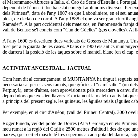
el Maremmano-Abruces a Italia, el Cao de Serra d'Estrella a Portu
depenent de l'època i lloc ha estat conegut amb noms diversos. Per 
dels Pirineus", data de l'any 1807 en que Labouliniere, en el seu anua
pleta, de cleda o de corral. A l'any 1888 el que va ser gran cinofil a
Ramader". A la part occidental dels mateixos, en l'anomenada franja de
vall de Benasc se'l coneix com "Can de Güelles" (gos d'ovelles). Al ll
A l'any 1600 es descriuen dues varietats de Gossos de Muntanya. Uns de
fosc per a la guarda de les cases. Abans de 1900 els antics muntanyecs
de darrera i la posició de les taques sobre el mantell blanc (en el cap, e
ACTIVITAT ANCESTRAL....i ACTUAL
Com hem dit al començament, el MUNTANYA ha tingut i segueix tenint u
necessaria sal per els seus ramats, que gràcies al "camí salier" (un d
Perpinyà), entre d'altres, eren aprovisionats pels mercaders a canvi
depredadors que existien llavors. Exactament la mateixa activitat que s
a principis del present segle, les guineus, les àguiles reials (àguiles cab
Per exemple, en el circ d'Anéou, (vall del Pirineu Central), 3000 ov
Roger Pineda, veí del poble de Dorres (Alta Cerdanya en els Pirineus Or
meu ramat a la regió del Carlit a 2500 metres d'altitud i des de que u
baixes, (per cert el mascle té tres esperons a cada pota del darrera, si