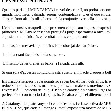
L'EXPRESSIO PIRENAICA
Quan es parla del MUNTANYA i es vol descriure'l, no podrà ser c
mirada molt maca. calmada, serena, contemplativa...., és el que en die
altes, el front alt i els ulls oberts amb la conjuntiva vermella a la vista
Hem de conservar aquells que presenten el tipus amb aquesta expressió i
pirinencs?. M. Guy Mansencal prestigiós jutge especialista a nivell mu
aquesta mirada única és el resultat de tres condicionants:
-L'ull asiàtic més aviat petit i l'iris ben colorejat de marró fosc.
-La linia crani-facial, és dolça sense xoc.
-L'inserció de les orelles és baixa, a l'alçada dels ulls.
Si una sola d'aquestes condicions està absent, el miracle d'aquest
Els criadors seriosos i apassionats ho saben bé. Al llarg dels anys, la 
redueix molt les races als mateixos aploms, als mateixos moviments. Cer
l'expressió. L' objectiu de la RACP no ha canviat; els nostres jutges 
perfecció de construcció i d'expressió. És aixó el que el diferencia de 
A Catalunya, fa quatre anys, el centre d'estudis i cria s
PIRINEUS", que cada diumenge al matí, exposa una mostra de MUNTAN