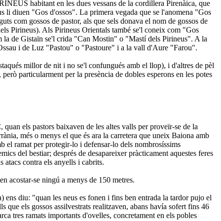
EUS habitant en les dues vessans de la cordillera Pirenàica, que
bus li diuen "Gos d'ossos". La primera vegada que se l'anomena "Gos
neguts com gossos de pastor, als que sels donava el nom de gossos de
dels Pirineus). Als Pirineus Orientals també se'l coneix com "Gos
 la de Gistaïn se'l crida "Can Mostin" o "Mastí dels Pirineus". A la
Ossau i de Luz "Pastou" o "Pastoure" i a la vall d'Aure "Farou".
ués millor de nit i no se'l confungués amb el llop), i d'altres de pèl
 però particularment per la presència de dobles esperons en les potes
an els pastors baixaven de les altes valls per proveïr-se de la
terrània, més o menys el que és ara la carretera que uneix Baiona amb
 el ramat per protegir-lo i defensar-lo dels nombrosíssims
nemics del bestiar; després de desapareixer pràcticament aquestes feres
s atacs contra els anyells i cabrits.
xen acostar-se ningú a menys de 150 metres.
 ens diu: "quan les neus es fonen i fins ben entrada la tardor pujo el
que els gossos assilvestrats realitzaven, abans havía sofert fins 46
marca tres ramats importants d'ovelles, concretament en els pobles