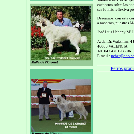
cachorros sobre las pe
sea lo más reflexiva po
Deseamos, con esta con
a nosotros, nuestros M
José Luis Ucher y Mª I
Avda. Dr. Waksman, 4 
46006 VALENCIA
Tel. 647 470193 - 96
E-mail :
ucher@ono.c
Malla de l'Oronet
Perros propi
Mannus de l'Oronet