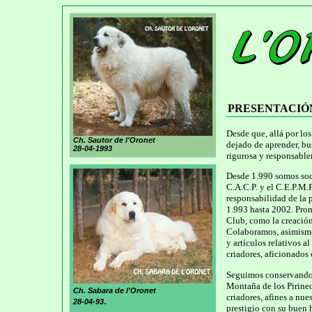
PRESENTACIÓ
Desde que, allá por lo
Ch. Sautor de l'Oronet
dejado de aprender, bu
28-04-1993
rigurosa y responsable
Desde 1.990 somos soci
C.A.C.P. y el C.E.P.M.
responsabilidad de la 
1.993 hasta 2002. Prom
Club, como la creación
Colaboramos, asimismo, 
y artículos relativos a
criadores, aficionados 
Seguimos conservando 
Montaña de los Pirineo
Ch. Sabara de l'Oronet
criadores, afines a nue
.
28-04-93
prestigio con su buen