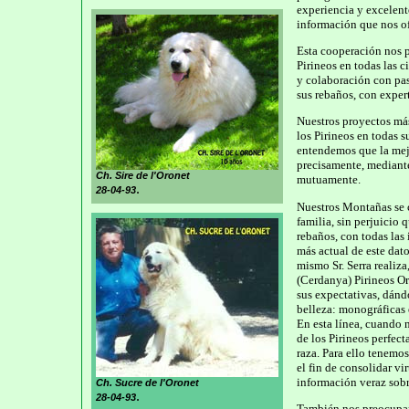
experiencia y excelent
información que nos of
Esta cooperación nos 
Pirineos en todas las c
y colaboración con pas
sus rebaños, con expert
Nuestros proyectos más
los Pirineos en todas s
entendemos que la mejo
precisamente, mediante
Ch. Sire de l'Oronet
mutuamente.
.
28-04-93
Nuestros Montañas se c
familia, sin perjuicio 
rebaños, con todas las
más actual de este dat
mismo Sr. Serra realiz
(Cerdanya) Pirineos Or
sus expectativas, dánd
belleza: monográficas 
En esta línea, cuando 
de los Pirineos perfect
raza. Para ello tenemos
el fin de consolidar vi
información veraz sobr
Ch. Sucre de l'Oronet
.
28-04-93
También nos preocupamo