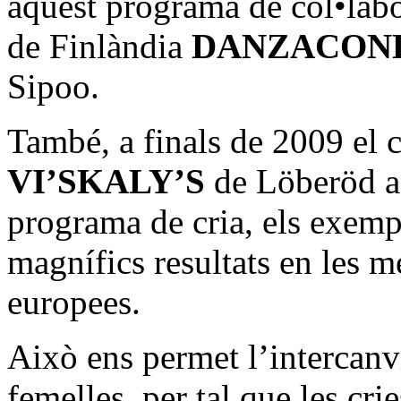
aquest programa de col•labo
de Finlàndia
DANZACON
Sipoo.
També, a finals de 2009 el c
VI’SKALY’S
de Löberöd a 
programa de cria, els exempl
magnífics resultats en les m
europees.
Això ens permet l’intercan
femelles, per tal que les cri