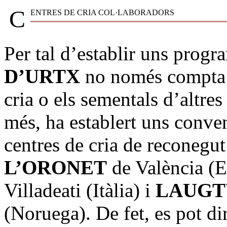
C
ENTRES DE CRIA COL·LABORADORS
Per tal d’establir uns progr
D’URTX
no només compta a
cria o els sementals d’altres
més, ha establert uns conve
centres de cria de reconegut
L’ORONET
de València (E
Villadeati (Itàlia) i
LAUGT
(Noruega). De fet, es pot di